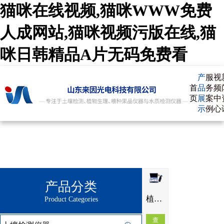
猫咪在线视频,猫咪WWW免费
人成网站,猫咪视频污版在线,猫
咪日韩精品A片无码免费看
产
服
视
首
品
务
频
页
展
案
中
示
例
心
产品分类
植物水势测定仪IN-ZSS
Product Categories
查