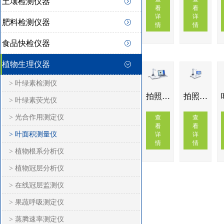
土壤检测仪器
看
看
详
详
肥料检测仪器
情
情
食品快检仪器
植物生理仪器
> 叶绿素检测仪
拍照式叶面积测量仪YMJ-P
拍照式叶面积测量仪YMJ-P2
> 叶绿素荧光仪
> 光合作用测定仪
查
查
看
看
> 叶面积测量仪
详
详
情
情
> 植物根系分析仪
> 植物冠层分析仪
> 在线冠层监测仪
> 果蔬呼吸测定仪
> 蒸腾速率测定仪