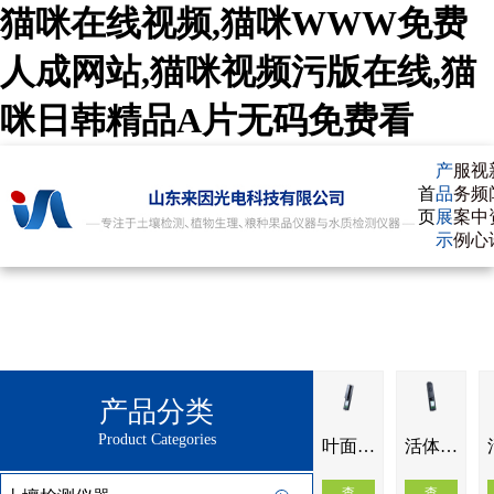
猫咪在线视频,猫咪WWW免费
人成网站,猫咪视频污版在线,猫
咪日韩精品A片无码免费看
产
服
视
首
品
务
频
页
展
案
中
示
例
心
产品分类
Product Categories
叶面积测定仪YMJ-A
活体叶面积测定仪YMJ-B
查
查