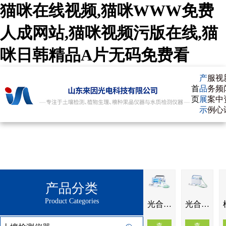
猫咪在线视频,猫咪WWW免费
人成网站,猫咪视频污版在线,猫
咪日韩精品A片无码免费看
产
服
视
首
品
务
频
页
展
案
中
示
例
心
产品分类
Product Categories
光合作用测定仪IN-GH1
光合作用测定仪IN-GH2
查
查