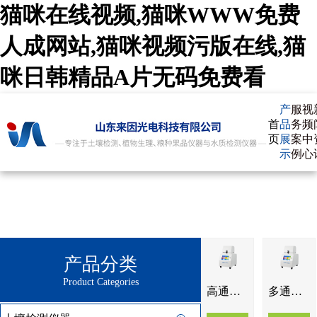
猫咪在线视频,猫咪WWW免费
人成网站,猫咪视频污版在线,猫
咪日韩精品A片无码免费看
产
服
视
首
品
务
频
页
展
案
中
示
例
心
产品分类
Product Categories
高通量组织研磨仪GTM-24
多通道组织研磨仪GTM-48