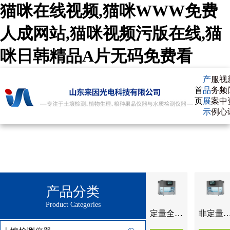
猫咪在线视频,猫咪WWW免费
人成网站,猫咪视频污版在线,猫
咪日韩精品A片无码免费看
产
服
视
首
品
务
频
页
展
案
中
示
例
心
产品分类
Product Categories
定量全自动氮吹浓缩仪IN-DND200
非定量全自动氮吹浓缩仪IN-DN