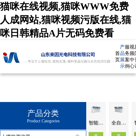
猫咪在线视频,猫咪WWW免费
人成网站,猫咪视频污版在线,猫
咪日韩精品A片无码免费看
产
服
视
首
品
务
频
页
展
案
中
示
例
心
产品分类
Product Categories
智能一体化蒸馏仪IN-ZLA
全自动多功能蒸馏仪IN-ZLB
查
查