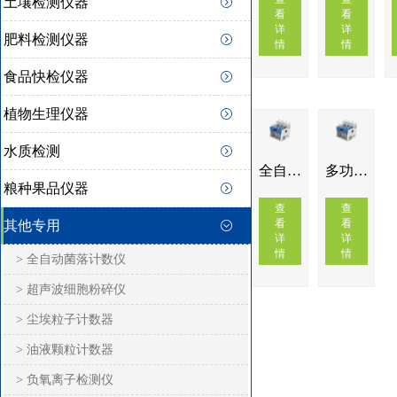
土壤检测仪器
看
看
详
详
肥料检测仪器
情
情
食品快检仪器
植物生理仪器
水质检测
全自动一体化蒸馏仪IN-ZLD
多功能蒸馏仪IN-ZLE
粮种果品仪器
查
查
看
看
其他专用
详
详
情
情
> 全自动菌落计数仪
> 超声波细胞粉碎仪
> 尘埃粒子计数器
> 油液颗粒计数器
> 负氧离子检测仪