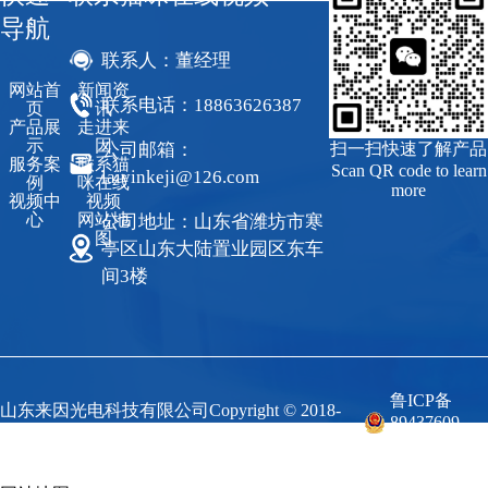
导航
联系人：董经理
网站首
新闻资
联系电话：18863626387
页
讯
产品展
走进来
示
因
公司邮箱：
扫一扫快速了解产品
服务案
联系猫
Scan QR code to learn
laiyinkeji@126.com
例
咪在线
more
视频中
视频
心
网站地
公司地址：山东省潍坊市寒
图
亭区山东大陆置业园区东车
间3楼
鲁ICP备
山东来因光电科技有限公司Copyright © 2018-
89437609
2023 来因科技 All Rights Reserved.
号-1