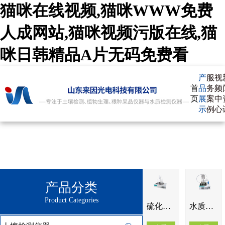
猫咪在线视频,猫咪WWW免费
人成网站,猫咪视频污版在线,猫
咪日韩精品A片无码免费看
产
服
视
首
品
务
频
页
展
案
中
示
例
心
产品分类
Product Categories
硫化物吹气仪IN-LHW4
水质硫化物酸化吹气仪IN-LHW6