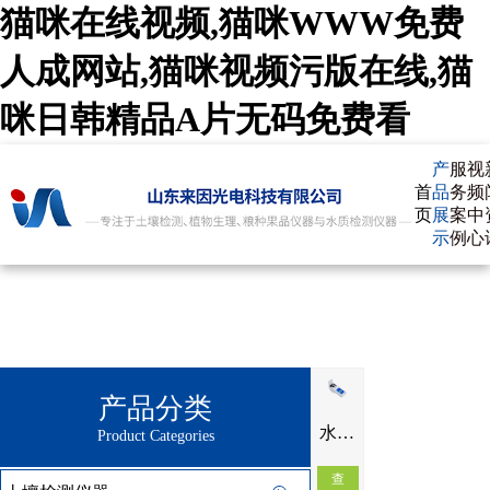
猫咪在线视频,猫咪WWW免费
人成网站,猫咪视频污版在线,猫
咪日韩精品A片无码免费看
产
服
视
首
品
务
频
页
展
案
中
示
例
心
产品分类
水质检测仪IN-SS60
Product Categories
查