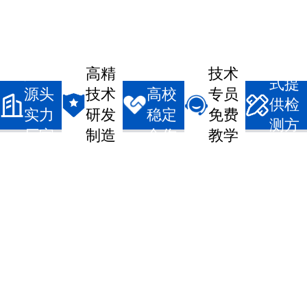
一站
真实
高精
企事/
技术
式提
源头
技术
高校
专员
供检
实力
研发
稳定
免费
测方
厂家
制造
合作
教学
案