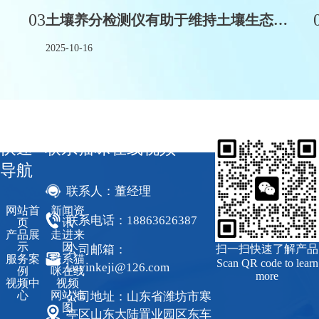
03
土壤养分检测仪有助于维持土壤生态平衡
2025-10-16
快速
联系猫咪在线视频
导航
联系人：董经理
网站首
新闻资
联系电话：18863626387
页
讯
产品展
走进来
示
因
公司邮箱：
扫一扫快速了解产品
服务案
联系猫
Scan QR code to learn
laiyinkeji@126.com
例
咪在线
more
视频中
视频
心
网站地
公司地址：山东省潍坊市寒
图
亭区山东大陆置业园区东车