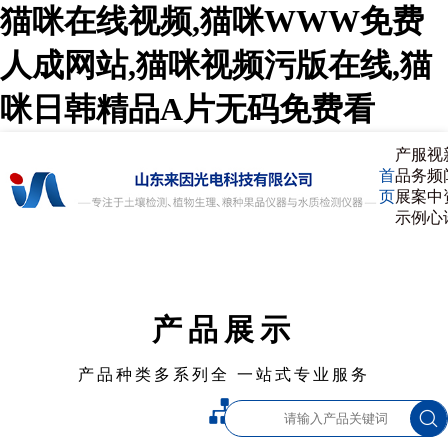
猫咪在线视频,猫咪WWW免费
人成网站,猫咪视频污版在线,猫
咪日韩精品A片无码免费看
产
服
视
首
品
务
频
页
展
案
中
示
例
心
产品展示
产品种类多系列全 一站式专业服务