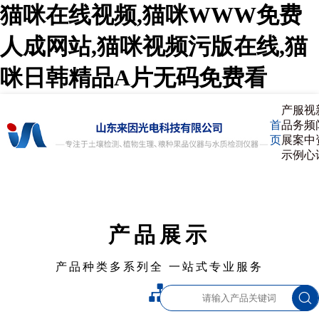
猫咪在线视频,猫咪WWW免费
人成网站,猫咪视频污版在线,猫
咪日韩精品A片无码免费看
产
服
视
首
品
务
频
页
展
案
中
示
例
心
产品展示
产品种类多系列全 一站式专业服务