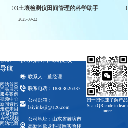
03
土壤检测仪田间管理的科学助手
2025-09-22
快速
联系猫咪在线视频
导航
联系人：董经理
网站首页
联系电话：18863626387
产品展示
服务案例
视频中心
公司邮箱：
扫一扫快速了解产品
新闻资讯
Scan QR code to learn
laiyinkeji@126.com
走进来因
more
联系猫咪
在线视频
公司地址：山东省潍坊市
网站地图
高新区欧龙科技园实验楼