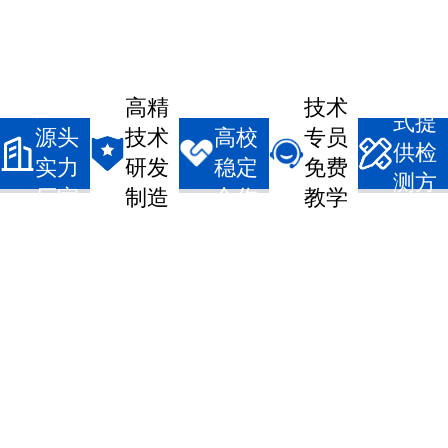
一站
真实
高精
企事/
技术
式提
源头
技术
高校
专员
供检
实力
研发
稳定
免费
测方
厂家
制造
合作
教学
案